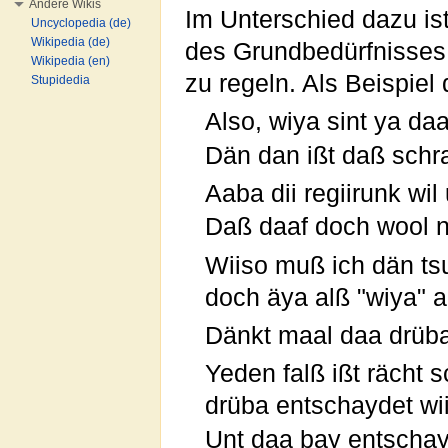
Andere Wikis
Im Unterschied dazu is
Uncyclopedia (de)
Wikipedia (de)
des Grundbedürfnisses 
Wikipedia (en)
zu regeln. Als Beispie
Stupidedia
Also, wiya sint ya da
Dän dan ißt daß schr
Aaba dii regiirunk wi
Daß daaf doch wool n
Wiiso muß ich dän ts
doch äya alß "wiya" 
Dänkt maal daa drüb
Yeden falß ißt rächt 
drüba entschaydet wii
Unt daa bay entschay