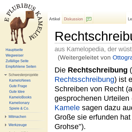
Artikel
Diskussion
L
F/b
Rechtschreib
aus Kamelopedia, der wüs
Hauptseite
Wegweiser
(Weitergeleitet von
Ottogr
Zufällige Seite
Wechseln zu:
Navigation
,
Suche
Empfohlene Seiten
Die
Rechtschreibung
(
Schwesterprojekte
Rechtsschreibung
) ist
KameloNews
Gute Frage
Schreiben von Recht (a
Gute Idee
gesprochenen Urteilen 
KameloBooks
Kamelionary
Kamele
sagen dazu au
Spiele & Co.
Große sie erfunden hat
Mitmachen
Grohse").
Werkzeuge