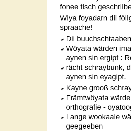
fonee tisch geschriib
Wiya foyadarn dii fö
spraache!
Dii buuchschtaaben 
Wöyata wärden ima 
aynen sin ergipt : 
rächt schraybunk, 
aynen sin eyagipt.
Kayne grooß schra
Främtwöyata wärden 
orthografie - oyato
Lange wookaale wä
geegeeben