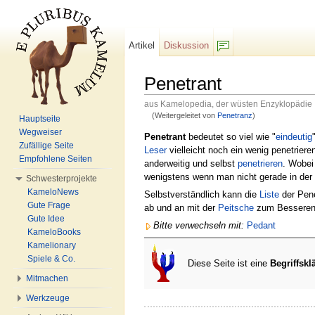
Artikel
Diskussion
F/b
Penetrant
aus Kamelopedia, der wüsten Enzyklopädie
(Weitergeleitet von
Penetranz
)
Hauptseite
Wechseln zu:
Navigation
,
Suche
Wegweiser
Penetrant
bedeutet so viel wie "
eindeutig
Zufällige Seite
Leser
vielleicht noch ein wenig penetriere
Empfohlene Seiten
anderweitig und selbst
penetrieren
. Wobei
wenigstens wenn man nicht gerade in der 
Schwesterprojekte
KameloNews
Selbstverständlich kann die
Liste
der Pene
Gute Frage
ab und an mit der
Peitsche
zum Besseren u
Gute Idee
Bitte verwechseln mit:
Pedant
KameloBooks
Kamelionary
Spiele & Co.
Diese Seite ist eine
Begriffskl
Mitmachen
Werkzeuge