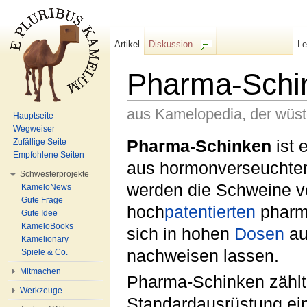
Artikel
Diskussion
L
F/b
Pharma-Schi
aus Kamelopedia, der wüs
Hauptseite
Wegweiser
Wechseln zu:
Navigation
,
Suche
Pharma-Schinken
ist 
Zufällige Seite
Empfohlene Seiten
aus hormonverseucht
Schwesterprojekte
werden die Schweine ve
KameloNews
Gute Frage
hoch
patentierten
pharm
Gute Idee
KameloBooks
sich in hohen
Dosen
au
Kamelionary
nachweisen lassen.
Spiele & Co.
Mitmachen
Pharma-Schinken zählt 
Werkzeuge
Standardausrüstung ei