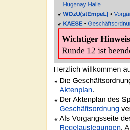
Hugenay-Halle
WOzU(stEmpeL)
•
Vorgä
KAESE
•
Geschäftsordnu
Wichtiger Hinweis
Runde 12 ist beend
Herzlich willkommen auf
Die Geschäftsordnung 
Aktenplan
.
Der Aktenplan des Spi
Geschäftsordnung
ver
Als Vorgangsseite des
Regelauslegungen
. 