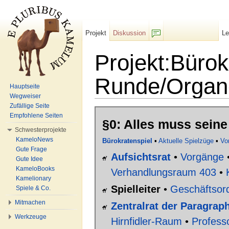
Projekt
Diskussion
L
F/b
Projekt:Bürok
Runde/Organe
Hauptseite
Wegweiser
Wechseln zu:
Navigation
,
Suche
Zufällige Seite
Empfohlene Seiten
§0: Alles muss sein
Schwesterprojekte
KameloNews
Bürokratenspiel
▪
Aktuelle Spielzüge
▪
Vo
Gute Frage
Aufsichtsrat
•
Vorgänge
Gute Idee
KameloBooks
Verhandlungsraum 403
•
Kamelionary
Spielleiter
•
Geschäftsor
Spiele & Co.
Mitmachen
Zentralrat der Paragraph
Werkzeuge
Hirnfidler-Raum
•
Profess