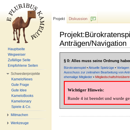
Projekt
Diskussion
F/b
Projekt:Bürokratensp
Anträgen/Navigation
Hauptseite
Wechseln zu:
Navigation
,
Suche
Wegweiser
Zufällige Seite
§ 0: Alles muss seine Ordnung habe
Empfohlene Seiten
Bürokratenspiel
•
Aktuelle Spielzüge
•
Vorlagen
Ausschuss zur zeitnahen Bearbeitung von Ant
Schwesterprojekte
ehemalige Mitglieder
•
Mitgliedschaftsfristüber
KameloNews
Gute Frage
Wichtiger Hinweis:
Gute Idee
KameloBooks
Runde 4 ist beendet und wurde ges
Kamelionary
Spiele & Co.
Mitmachen
Werkzeuge