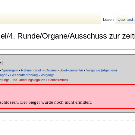
Lesen
Quelltext
iel/4. Runde/Organe/Ausschuss zur zei
n!
•
Spielregeln
•
Rahmenregeln
•
Organe
•
Spielkommentar
•
Vorgänge (allgemein)
rägen
•
Geschäftsordnung
•
Vorgänge
tretungs- und -ahndungslogbuch
•
Schnellimbiss
chlossen. Der Sieger wurde noch nicht ermittelt.