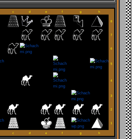
c
d
e
f
g
h
8
7
6
5
4
3
2
1
c
d
e
f
g
h