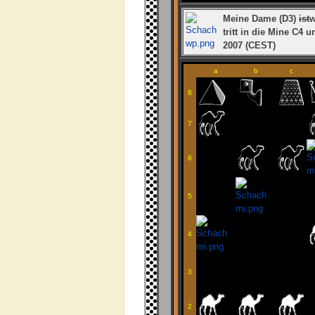
Meine Dame (D3)
ist
w
tritt in die Mine C4 u
2007 (CEST)
a
b
c
8
7
6
5
4
3
2