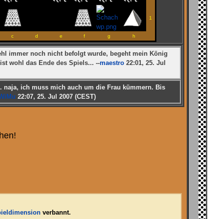
1
c
d
e
f
g
h
ehl immer noch nicht befolgt wurde, begeht mein König
ist wohl das Ende des Spiels... --
maestro
22:01, 25. Jul
.. naja, ich muss mich auch um die Frau kümmern. Bis
WiMu
22:07, 25. Jul 2007 (CEST)
hen!
pieldimension
verbannt.