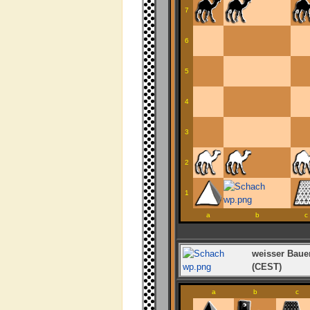
7
6
5
4
3
2
1
a
b
c
weisser Bauer
(CEST)
a
b
c