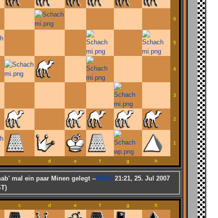
6
5
4
3
2
1
c
d
e
f
g
h
hab' mal ein paar Minen gelegt --
WiMu
21:21, 25. Jul 2007
T)
c
d
e
f
g
h