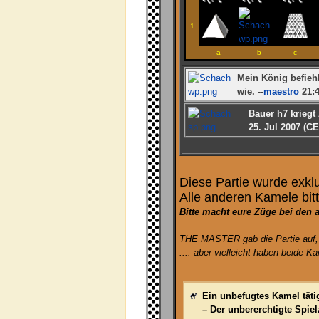
1
a
b
c
Mein König befiehl
wie. --
maestro
21:4
Bauer h7 kriegt
25. Jul 2007 (C
Diese Partie wurde exkl
Alle anderen Kamele bit
Bitte macht eure Züge bei den a
THE MASTER gab die Partie auf, u
.... aber vielleicht haben beide 
Ein unbefugtes Kamel täti
– Der unbererchtigte Spie