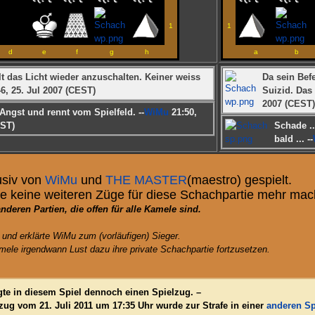
1
1
d
e
f
g
h
a
b
t das Licht wieder anzuschalten. Keiner weiss
Da sein Bef
6, 25. Jul 2007 (CEST)
Suizid. Das 
2007 (CEST)
 Angst und rennt vom Spielfeld. --
WiMu
21:50,
EST)
Schade .
bald ... --
usiv von
WiMu
und
THE MASTER
(maestro) gespielt.
te keine weiteren Züge für diese Schachpartie mehr mac
nderen Partien, die offen für alle Kamele sind.
nd erklärte WiMu zum (vorläufigen) Sieger.
Kamele irgendwann Lust dazu ihre private Schachpartie fortzusetzen.
gte in diesem Spiel dennoch einen Spielzug. –
lzug vom 21. Juli 2011 um 17:35 Uhr wurde zur Strafe in einer
anderen S