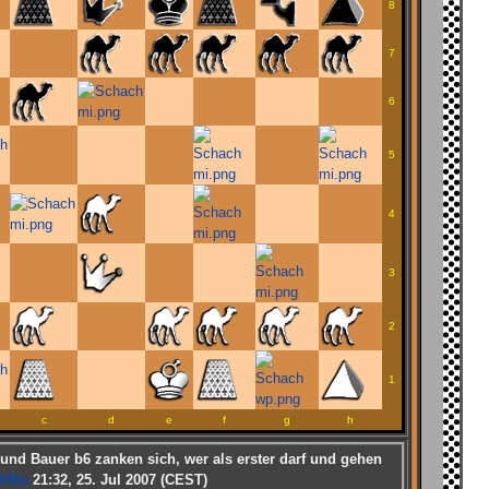
8
7
6
5
4
3
2
1
c
d
e
f
g
h
und Bauer b6 zanken sich, wer als erster darf und gehen
iMu
21:32, 25. Jul 2007 (CEST)