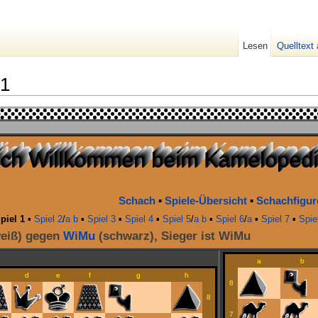
Lesen
Quelltext
/1
lich Willkommen beim Kameloped
lich Willkommen beim Kameloped
lich Willkommen beim Kameloped
lich Willkommen beim Kameloped
lich Willkommen beim Kameloped
lich Willkommen beim Kameloped
lich Willkommen beim Kameloped
lich Willkommen beim Kameloped
lich Willkommen beim Kamelopedi
lich Willkommen beim Kamelopedi
ich Willkommen beim Kamelopedi
ich Willkommen beim Kamelopedi
ich Willkommen beim Kamelopedi
ich Willkommen beim Kamelopedi
ich Willkommen beim Kamelopedi
Schach
▪
Spiele-Übersicht
▪
Schachfigur
piel 1
▪
Spiel 2
/
a
b
▪
Spiel 3
▪
Spiel 4
▪
Spiel 5
/
a
b
▪
Spiel 6
/
a
▪
Spiel 7
▪
Spie
eiß) gegen
WiMu
(schwarz), Sieger ist WiMu
a
b
d
e
f
g
h
8
8
7