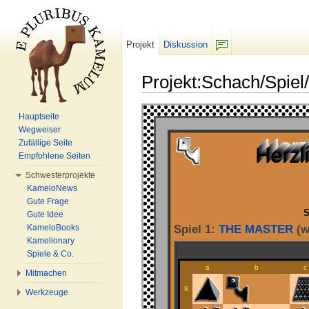
Projekt
Diskussion
F/b
Projekt:Schach/Spiel
Wechseln zu:
Navigation
,
Suche
Hauptseite
Wegweiser
Herz
Herz
Herz
Herz
Herz
Zufällige Seite
Herz
Herz
Herz
Herz
Herz
Herzl
Herzl
Herzl
Herzl
Herzl
Empfohlene Seiten
Schwesterprojekte
KameloNews
Gute Frage
S
Gute Idee
KameloBooks
Spiel 1:
THE MASTER
(w
Kamelionary
Spiele & Co.
a
b
c
Mitmachen
8
Werkzeuge