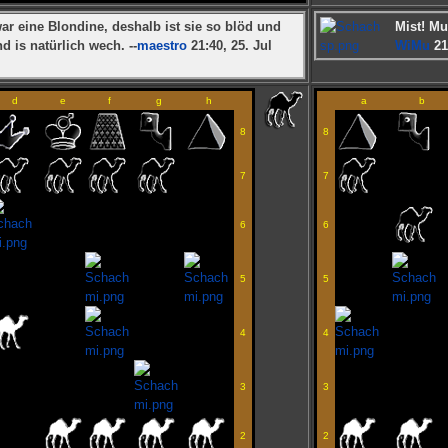
ar eine Blondine, deshalb ist sie so blöd und
Mist! Mu
nd is natürlich wech. --
maestro
21:40, 25. Jul
WiMu
21
d
e
f
g
h
a
b
8
8
7
7
6
6
5
5
4
4
3
3
2
2