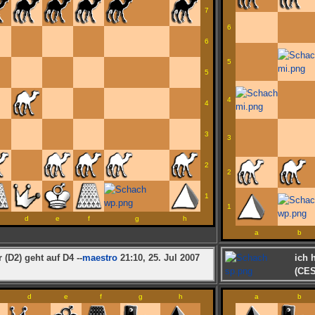
7
6
6
5
5
4
4
3
3
2
2
1
1
d
e
f
g
h
a
b
 (D2) geht auf D4 --
maestro
21:10, 25. Jul 2007
ich 
(CES
d
e
f
g
h
a
b