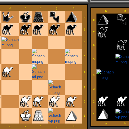
d
e
f
g
h
a
b
8
8
7
7
6
6
5
5
4
4
3
3
2
2
1
1
a
b
d
e
f
g
h