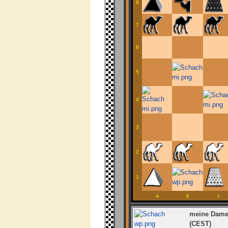
8
7
6
5
4
3
2
1
a
b
c
meine Dame 
(CEST)