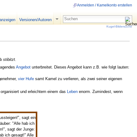
Anmelden / Kamelkonto erstellen
 anzeigen
Versionen/Autoren
Kugel-Bildersuche
eb
stibitzt
.
hlagendes
Angebot
unterbreitet. Dieses Angebot kann z.B. wie folgt lauten:
ngenehmer,
vier
Hufe
samt Kamel zu verlieren, als zwei seiner eigenen
organisiert und erleichtern einem das
Leben
enorm. Zumindest, wenn
.
ussteigen!", sagt ein
äuber: "Alle hab ich
n!", sagt der Junge:
b ich gesagt!" Alle