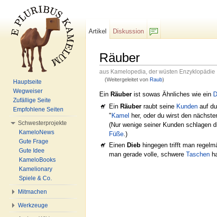
Artikel
Diskussion
F/b
Räuber
aus Kamelopedia, der wüsten Enzyklopädie
(Weitergeleitet von
Raub
)
Hauptseite
Wechseln zu:
Navigation
,
Suche
Wegweiser
Ein
Räuber
ist sowas Ähnliches wie ein
D
Zufällige Seite
Ein
Räuber
raubt seine
Kunden
auf du
Empfohlene Seiten
"
Kamel
her, oder du wirst den nächst
Schwesterprojekte
(Nur wenige seiner Kunden schlagen d
KameloNews
Füße
.)
Gute Frage
Einen
Dieb
hingegen trifft man regelm
Gute Idee
man gerade volle, schwere
Taschen
ha
KameloBooks
Kamelionary
Spiele & Co.
Mitmachen
Werkzeuge