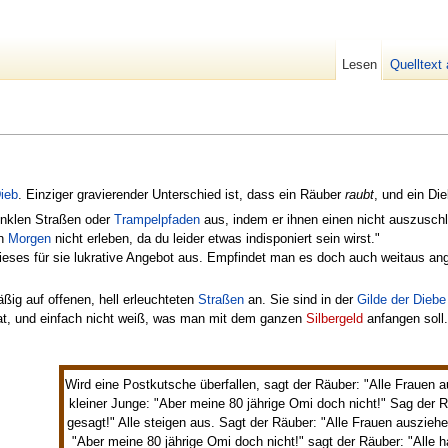
Lesen
Quelltext
ieb
. Einziger gravierender Unterschied ist, dass ein Räuber
raubt
, und ein Di
nklen Straßen oder
Trampelpfaden
aus, indem er ihnen einen nicht auszusc
en
Morgen
nicht erleben, da du leider etwas indisponiert sein wirst."
ieses für sie lukrative Angebot aus. Empfindet man es doch auch weitaus a
äßig auf offenen, hell erleuchteten
Straßen
an. Sie sind in der
Gilde der Diebe
t, und einfach nicht weiß, was man mit dem ganzen
Silbergeld
anfangen soll
Wird eine Postkutsche überfallen, sagt der Räuber: "Alle Frauen a
kleiner Junge: "Aber meine 80 jährige Omi doch nicht!" Sag der R
gesagt!" Alle steigen aus. Sagt der Räuber: "Alle Frauen ausziehe
"Aber meine 80 jährige Omi doch nicht!" sagt der Räuber: "Alle ha