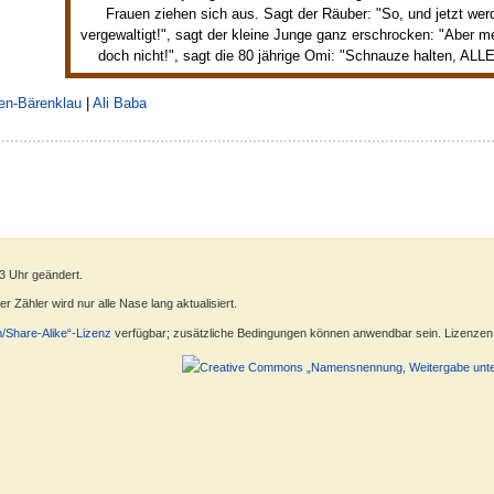
Frauen ziehen sich aus. Sagt der Räuber: "So, und jetzt wer
vergewaltigt!", sagt der kleine Junge ganz erschrocken: "Aber m
doch nicht!", sagt die 80 jährige Omi: "Schnauze halten, ALL
en-Bärenklau
|
Ali Baba
03 Uhr geändert.
 Zähler wird nur alle Nase lang aktualisiert.
n/Share-Alike“-Lizenz
verfügbar; zusätzliche Bedingungen können anwendbar sein. Lizenzen f