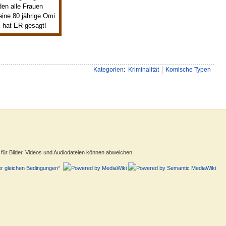
den alle Frauen
eine 80 jährige Omi
E hat ER gesagt!
Kategorien
:
Kriminalität
Komische Typen
ür Bilder, Videos und Audiodateien können abweichen.