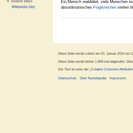
Andere Wikis
Ein Mensch realdiätet, viele Menschen r
Wikipedia (de)
absurdistanisches
Fragezeichen
stehen bl
Diese Seite wurde zuletzt am 20. Januar 2014 um 1
Diese Seite wurde bisher 1.858-mal abgerufen. Dieser
Der Text ist unter der
„Creative Commons Attributio
Datenschutz
Über Kamelopedia
Impressum