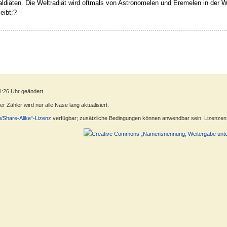
ealdiäten. Die Weltradiät wird oftmals von Astronomelen und Eremelen in de
eibt:?
1:26 Uhr geändert.
 Zähler wird nur alle Nase lang aktualisiert.
n/Share-Alike“-Lizenz
verfügbar; zusätzliche Bedingungen können anwendbar sein. Lizenzen f