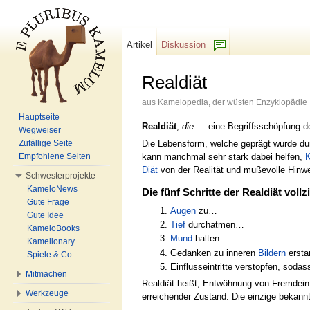
Artikel
Diskussion
F/b
Realdiät
aus Kamelopedia, der wüsten Enzyklopädie
Wechseln zu:
Navigation
,
Suche
Hauptseite
Realdiät
,
die
… eine Begriffsschöpfung de
Wegweiser
Die Lebensform, welche geprägt wurde du
Zufällige Seite
kann manchmal sehr stark dabei helfen,
K
Empfohlene Seiten
Diät
von der Realität und mußevolle Hin
Schwesterprojekte
KameloNews
Die fünf Schritte der Realdiät vol
Gute Frage
Augen
zu…
Gute Idee
Tief
durchatmen…
KameloBooks
Mund
halten…
Kamelionary
Gedanken zu inneren
Bildern
ersta
Spiele & Co.
Einflusseintritte verstopfen, soda
Mitmachen
Realdiät heißt, Entwöhnung von Fremdein
Werkzeuge
erreichender Zustand. Die einzige bekann