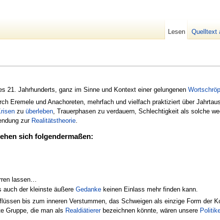
Lesen
Quelltext
s 21. Jahrhunderts, ganz im Sinne und Kontext einer gelungenen
Wortschröp
rch Eremele und Anachoreten, mehrfach und vielfach praktiziert über Jahrt
risen
zu
überleben
, Trauerphasen zu verdauern, Schlechtigkeit als solche we
wendung zur
Realitätstheorie
.
lziehen sich folgendermaßen:
rren lassen…
ss auch der kleinste äußere
Gedanke
keinen Einlass mehr finden kann.
flüssen bis zum inneren Verstummen, das Schweigen als einzige Form der Ko
te Gruppe, die man als
Realdiätierer
bezeichnen könnte, wären unsere
Politike