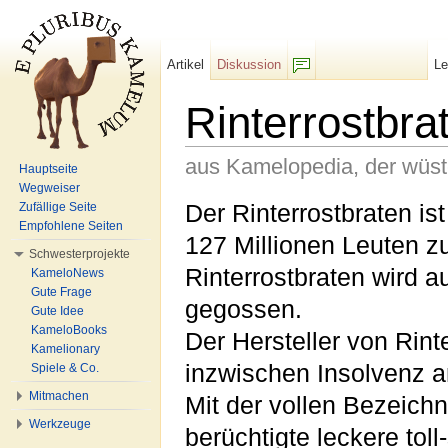
Artikel
Diskussion
L
F/b
Rinterrostbra
aus Kamelopedia, der wüs
Hauptseite
Wegweiser
Wechseln zu:
Navigation
,
Suche
Der Rinterrostbraten is
Zufällige Seite
Empfohlene Seiten
127 Millionen Leuten 
Schwesterprojekte
Rinterrostbraten wird 
KameloNews
Gute Frage
gegossen.
Gute Idee
KameloBooks
Der Hersteller von Rint
Kamelionary
inzwischen Insolvenz 
Spiele & Co.
Mitmachen
Mit der vollen Bezeichn
Werkzeuge
berüchtigte leckere tol