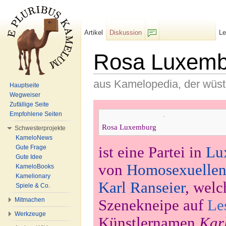
Artikel
Diskussion
L
F/b
Rosa Luxemb
aus Kamelopedia, der wüs
Hauptseite
Wegweiser
Wechseln zu:
Navigation
,
Suche
Zufällige Seite
Empfohlene Seiten
Rosa Luxemburg
Schwesterprojekte
KameloNews
ist eine Partei in
Lu
Gute Frage
Gute Idee
von
Homosexuelle
KameloBooks
Kamelionary
Karl Ranseier
, wel
Spiele & Co.
Mitmachen
Szenekneipe auf
Le
Werkzeuge
Künstlernamen
Kar