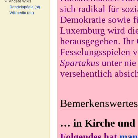
Andere Wikis
sich radikal für so
Desciclopédia (pt)
Wikipedia (de)
Demokratie sowie f
Luxemburg wird die
herausgegeben. Ihr
Fesselungsspielen 
Spartakus
unter nie
versehentlich absich
Bemerkenswertes,
… in Kirche und 
Folgendes hat
man