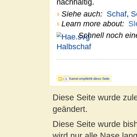
nachhaltig.
Siehe auch:
Schaf
,
S
Learn more about:
Sl
Schnell noch ein
Halbschaf
Kamel empfiehlt diese Seite
1
Diese Seite wurde zul
geändert.
Diese Seite wurde bis
wird nur alle Nase lang 