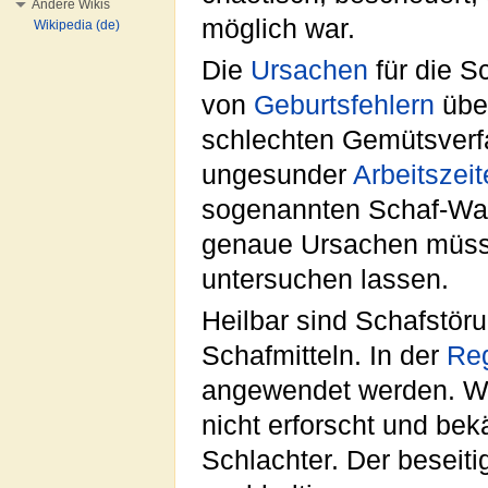
Andere Wikis
möglich war.
Wikipedia (de)
Die
Ursachen
für die S
von
Geburtsfehlern
übe
schlechten Gemütsverfa
ungesunder
Arbeitszei
sogenannten Schaf-Wac
genaue Ursachen müss
untersuchen lassen.
Heilbar sind Schafstör
Schafmitteln. In der
Re
angewendet werden. We
nicht erforscht und bek
Schlachter. Der beseiti