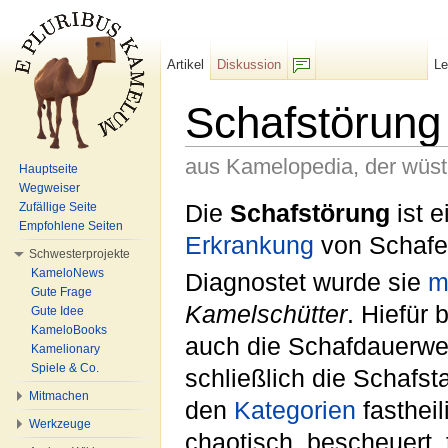
Artikel
Diskussion
L
F/b
Schafstörung
aus Kamelopedia, der wüs
Hauptseite
Wegweiser
Wechseln zu:
Navigation
,
Suche
Die
Schafstörung
ist 
Zufällige Seite
Empfohlene Seiten
Erkrankung
von Schafe
Schwesterprojekte
KameloNews
Diagnostet wurde sie
m
Gute Frage
Kamelschütter
. Hiefür 
Gute Idee
KameloBooks
auch die Schafdauerwe
Kamelionary
Spiele & Co.
schließlich die Schafst
Mitmachen
den
Kategorien
fastheil
Werkzeuge
chaotisch, bescheuert,