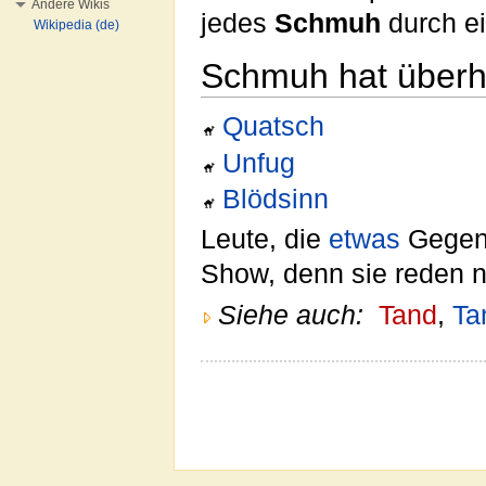
Andere Wikis
jedes
Schmuh
durch ei
Wikipedia (de)
Schmuh hat über
Quatsch
Unfug
Blödsinn
Leute, die
etwas
Gegent
Show, denn sie reden n
Siehe auch:
Tand
,
Ta