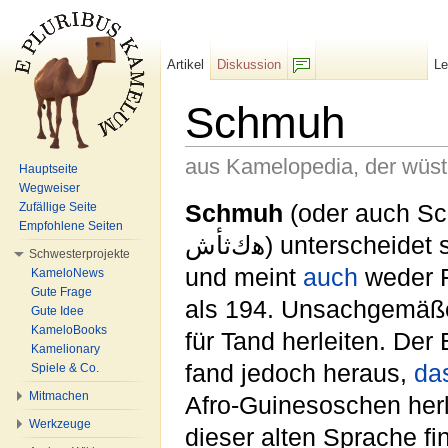
Artikel
Diskussion
L
F/b
Schmuh
aus Kamelopedia, der wüs
Hauptseite
Wegweiser
Wechseln zu:
Navigation
,
Suche
Schmuh
(oder auch S
Zufällige Seite
Empfohlene Seiten
ﻫﻙﺛﺄﺵ) unterscheid
Schwesterprojekte
und meint
auch
weder F
KameloNews
Gute Frage
als 194. Unsachgemäße
Gute Idee
KameloBooks
für Tand herleiten. De
Kamelionary
fand jedoch heraus,
da
Spiele & Co.
Mitmachen
Afro-Guinesoschen herl
Werkzeuge
dieser alten Sprache fi