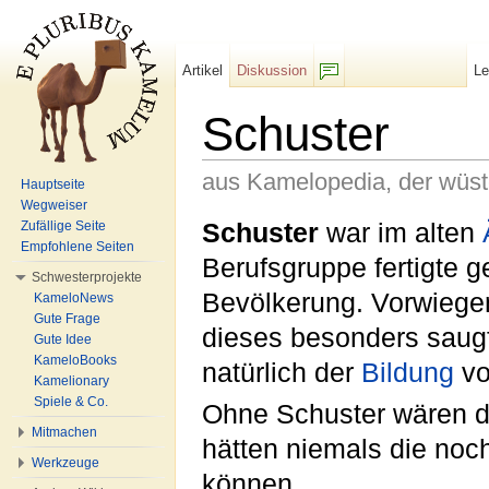
Artikel
Diskussion
L
F/b
Schuster
aus Kamelopedia, der wüs
Hauptseite
Wegweiser
Wechseln zu:
Navigation
,
Suche
Schuster
war im alten
Zufällige Seite
Empfohlene Seiten
Berufsgruppe fertigte 
Schwesterprojekte
Bevölkerung. Vorwiegen
KameloNews
Gute Frage
dieses besonders saugfä
Gute Idee
KameloBooks
natürlich der
Bildung
v
Kamelionary
Spiele & Co.
Ohne Schuster wären d
Mitmachen
hätten niemals die noc
Werkzeuge
können.