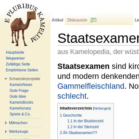
Artikel
Diskussion
L
F/b
Staatsexame
aus Kamelopedia, der wüs
Hauptseite
Wegweiser
Wechseln zu:
Navigation
,
Suche
Staatsexamen
sind ki
Zufällige Seite
Empfohlene Seiten
und modern denkenden
Schwesterprojekte
Gammelfleischland
. No
KameloNews
Gute Frage
schlecht
.
Gute Idee
KameloBooks
Inhaltsverzeichnis
Kamelionary
[
Verbergen
]
Spiele & Co.
1
Geschichte
1.1
In der Blubberzeit
Mitmachen
1.2
In der Steinzeit
Werkzeuge
2
Äh Staatsexamen??