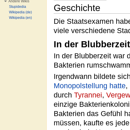
Andere Wikis
Geschichte
Stupidedia
Wikipedia (de)
Wikipedia (en)
Die Staatsexamen haben
viele verschiedene Sta
In der Blubberzeit
In der Blubberzeit war
Bakterien rumschwamm
Irgendwann bildete sic
Monopolstellung hatte
,
durch
Tyrannei
,
Vergew
einzige Bakterienkoloni
Bakterien das Gefühl ha
müssen, kaufte es jede