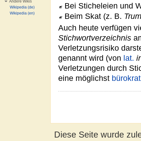
Andere Wikis
Bei Sticheleien und 
Wikipedia (de)
Wikipedia (en)
Beim Skat (z. B.
Trum
Auch heute verfügen vi
Stichwortverzeichnis
am
Verletzungsrisiko dars
genannt wird (von
lat.
i
Verletzungen durch St
eine möglichst
bürokra
Diese Seite wurde zul