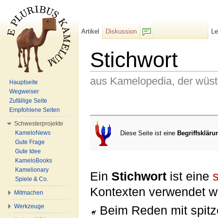
Artikel
Diskussion
L
F/b
Stichwort
aus Kamelopedia, der wüs
Hauptseite
Wegweiser
Wechseln zu:
Navigation
,
Suche
Zufällige Seite
Empfohlene Seiten
Schwesterprojekte
Diese Seite ist eine
Begriffskläru
KameloNews
Gute Frage
Gute Idee
KameloBooks
Kamelionary
Ein
Stichwort
ist eine
Spiele & Co.
Kontexten verwendet wi
Mitmachen
Werkzeuge
Beim Reden mit spit