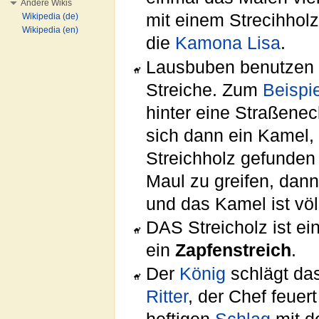
Andere Wikis
mit einem Strecihhol
Wikipedia (de)
Wikipedia (en)
die
Kamona Lisa
.
Lausbuben benutzen d
Streiche. Zum
Beispi
hinter eine Straßene
sich dann ein Kamel, w
Streichholz gefunden
Maul zu greifen, dann
und das Kamel ist völl
DAS Streicholz ist ei
ein
Zapfenstreich
.
Der
König
schlägt da
Ritter
, der Chef feuer