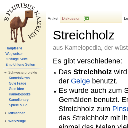
Artikel
Diskussion
L
F/b
Streichholz
aus Kamelopedia, der wüs
Hauptseite
Wegweiser
Wechseln zu:
Navigation
,
Suche
Es gibt verschiedene:
Zufällige Seite
Empfohlene Seiten
Das
Streichholz
wird
Schwesterprojekte
KameloNews
der
Geige
benutzt.
Gute Frage
Es wurde auch zum S
Gute Idee
KameloBooks
Gemälden benutzt. E
Kamelionary
Spiele & Co.
Streichholz zum
Pins
Mitmachen
das Streichholz mit 
Werkzeuge
einmal das Malen viel