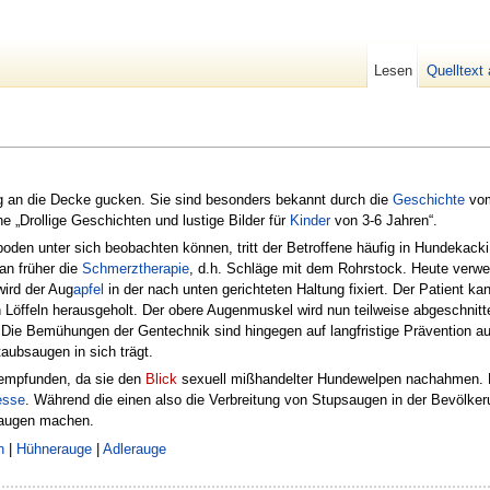
Lesen
Quelltext
g an die Decke gucken. Sie sind besonders bekannt durch die
Geschichte
vom
 „Drollige Geschichten und lustige Bilder für
Kinder
von 3-6 Jahren“.
en unter sich beobachten können, tritt der Betroffene häufig in Hundekacki,
an früher die
Schmerztherapie
, d.h. Schläge mit dem Rohrstock. Heute ver
wird der Aug
apfel
in der nach unten gerichteten Haltung fixiert. Der Patient k
n Löffeln herausgeholt. Der obere Augenmuskel wird nun teilweise abgeschnitt
 Die Bemühungen der Gentechnik sind hingegen auf langfristige Prävention au
aubsaugen in sich trägt.
 empfunden, da sie den
Blick
sexuell mißhandelter Hundewelpen nachahmen. 
esse
. Während die einen also die Verbreitung von Stupsaugen in der Bevölker
psaugen machen.
n
|
Hühnerauge
|
Adlerauge