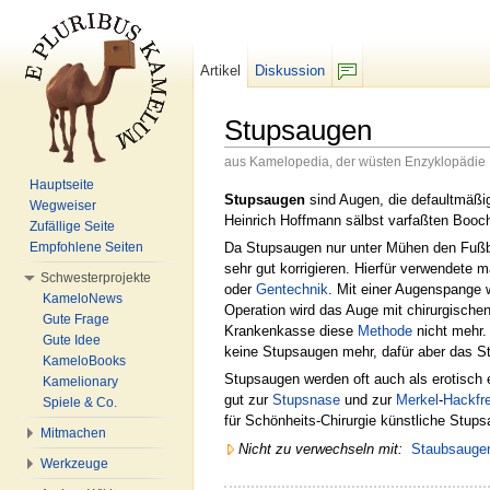
Artikel
Diskussion
F/b
Stupsaugen
aus Kamelopedia, der wüsten Enzyklopädie
Wechseln zu:
Navigation
,
Suche
Hauptseite
Stupsaugen
sind Augen, die defaultmäßi
Wegweiser
Heinrich Hoffmann sälbst varfaßten Booche
Zufällige Seite
Da Stupsaugen nur unter Mühen den Fußbod
Empfohlene Seiten
sehr gut korrigieren. Hierfür verwendete m
Schwesterprojekte
oder
Gentechnik
. Mit einer Augenspange 
KameloNews
Operation wird das Auge mit chirurgische
Gute Frage
Krankenkasse diese
Methode
nicht mehr.
Gute Idee
keine Stupsaugen mehr, dafür aber das St
KameloBooks
Stupsaugen werden oft auch als erotisch
Kamelionary
gut zur
Stupsnase
und zur
Merkel
-
Hackfr
Spiele & Co.
für Schönheits-Chirurgie künstliche Stu
Mitmachen
Nicht zu verwechseln mit:
Staubsauge
Werkzeuge