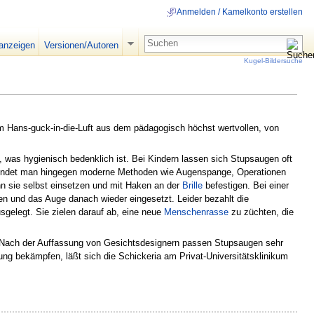
Anmelden / Kamelkonto erstellen
 anzeigen
Versionen/Autoren
Kugel-Bildersuche
 Hans-guck-in-die-Luft aus dem pädagogisch höchst wertvollen, von
 was hygienisch bedenklich ist. Bei Kindern lassen sich Stupsaugen oft
wendet man hingegen moderne Methoden wie Augenspange, Operationen
ann sie selbst einsetzen und mit Haken an der
Brille
befestigen. Bei einer
en und das Auge danach wieder eingesetzt. Leider bezahlt die
sgelegt. Sie zielen darauf ab, eine neue
Menschenrasse
zu züchten, die
Nach der Auffassung von Gesichtsdesignern passen Stupsaugen sehr
ung bekämpfen, läßt sich die Schickeria am Privat-Universitätsklinikum