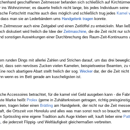
nhand geschaffenen Zeitmesser befanden sich schließlich auf Kirchtürmen, w
ins Wohnzimmer; es dauerte freilich nicht lange, bis jedes Individuum seine
sche Fortschritt machte auch dies möglich und schließlich trug jedes
Kamel v
n, dass man sie an Lederbändern ums
Handgelenk tragen
konnte.
Zeitmesser auch eine Zeitgabel und einen Zeitlöffel zu entwickeln. Man ließ 
h diskutiert wird freilich die Idee der
Zeitmaschine
, die die Zeit nicht nur 
n und sonstigen Auswirkungen einer Durchbrechung des Raum-Zeit-Kontinuums a
m runden Dings mit allerlei Zahlen und Strichen darauf, um das drei beweglic
st, dass sein nervöses Zucken vielen Kamelen, beispielsweise Beamten, zu vie
Eine noch abartigere Abart stellt freilich der sog.
Wecker
dar, der die Zeit nic
n wenn es im Bett gerade am kuscheligsten ist.
 Accessoires betrachtet, für die kamel viel Geld ausgeben kann - die Fabri
este Marke heißt
Prolex
(gerne in Zuhälterkreisen getragen, richtig preisgünsti
ren, tragen lieber einen
Brätling
am Handgelenk, der nicht nur die Zeit messer
aft, die Ortszeit von Honolulu und alles was man sonst noch so braucht, we
Sprössling eine eigene Tradition aufs Auge kleben will, kauft lieber eine
Pat
n
, die jederzeit Flippig- und Weltläufigkeit gleichermaßen verbreiten.