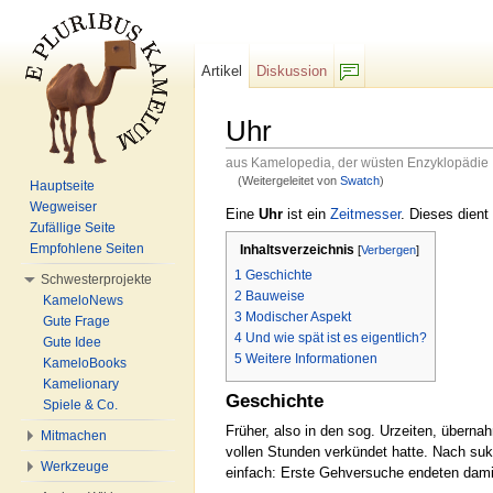
Artikel
Diskussion
F/b
Uhr
aus Kamelopedia, der wüsten Enzyklopädie
(Weitergeleitet von
Swatch
)
Hauptseite
Wechseln zu:
Navigation
,
Suche
Wegweiser
Eine
Uhr
ist ein
Zeitmesser
. Dieses dient
Zufällige Seite
Empfohlene Seiten
Inhaltsverzeichnis
[
Verbergen
]
1
Geschichte
Schwesterprojekte
2
Bauweise
KameloNews
3
Modischer Aspekt
Gute Frage
4
Und wie spät ist es eigentlich?
Gute Idee
5
Weitere Informationen
KameloBooks
Kamelionary
Geschichte
Spiele & Co.
Früher, also in den sog. Urzeiten, übern
Mitmachen
vollen Stunden verkündet hatte. Nach suk
Werkzeuge
einfach: Erste Gehversuche endeten damit