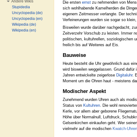
Andere Wikis
Die ersten
ernst
zu nehmenden von Mensche
Stupidedia
sich wohlhabende Kamelherden die Dinger 
Uncyclopedia (de)
eigenem Zeitmesser verlangte. Der techni
Uncyclopedia (en)
Verfeinerungen wurden sie sogar so klei
Wikipedia (de)
Bisweilen wurde darüber nachgedacht, zum 
Wikipedia (en)
Zeitverzehr Vorschub zu leisten. Immer noc
politischen, kultuhrellen, soziologische
freilich bis auf Weiteres auf Eis.
Bauweise
Heute besteht die Uhr gewöhnlich aus eine
wird bisweilen weggelassen. Grund dafür i
Jahren entwickelte zeigerlose
Digitaluhr
. 
Moment um die Ohren haut - meistens dan
Modischer Aspekt
Zunehmend wurden Uhren auch als modische
Status von
Kultuhren
. Die wohl renoviert
Kerle, vor allem aber geborene Fliegernatu
Höhe über Normalnull, Luftdruck, Schubkr
Gelsenkirchen einkaufen geht. Wer seinem 
vielmehr auf die modischen
Kwatch-Uhre