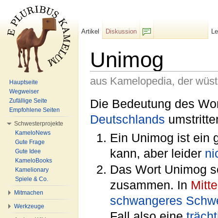
Artikel
Diskussion
L
F/b
Unimog
aus Kamelopedia, der wüs
Hauptseite
Wegweiser
Wechseln zu:
Navigation
,
Suche
Die Bedeutung des Wo
Zufällige Seite
Empfohlene Seiten
Deutschlands
umstritte
Schwesterprojekte
KameloNews
Ein Unimog ist ein
Gute Frage
kann, aber leider
ni
Gute Idee
KameloBooks
Das Wort Unimog se
Kamelionary
Spiele & Co.
zusammen. In
Mitt
Mitmachen
schwangeres
Schw
Werkzeuge
Fall also eine
trächt