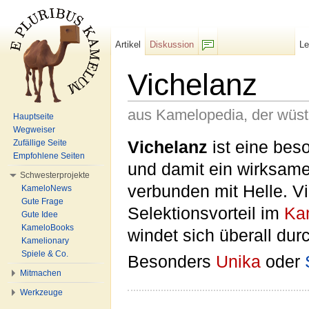
Artikel
Diskussion
L
F/b
Vichelanz
aus Kamelopedia, der wüs
Hauptseite
Wegweiser
Wechseln zu:
Navigation
,
Suche
Vichelanz
ist eine bes
Zufällige Seite
Empfohlene Seiten
und damit ein wirksame
Schwesterprojekte
verbunden mit Helle. V
KameloNews
Gute Frage
Selektionsvorteil im
Ka
Gute Idee
KameloBooks
windet sich überall dur
Kamelionary
Spiele & Co.
Besonders
Unika
oder
Mitmachen
Werkzeuge