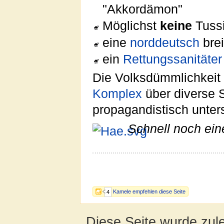
"Akkordämon"
Möglichst
keine
Tuss
eine
norddeutsch
brei
ein
Rettungssanitäter
Die Volksdümmlichkeit
Komplex
über diverse S
propagandistisch unters
Schnell noch ein
Kamele empfehlen diese Seite
4
Diese Seite wurde zul