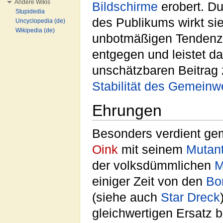
Andere Wikis
Bildschirme
erobert. Du
Stupidedia
des Publikums wirkt sie
Uncyclopedia (de)
Wikipedia (de)
unbotmäßigen Tenden
entgegen und leistet d
unschätzbaren Beitrag 
Stabilität des Gemein
Ehrungen
Besonders verdient ge
Oink
mit seinem
Mutant
der volksdümmlichen
M
einiger Zeit von den
Bo
(siehe auch
Star Dreck
gleichwertigen Ersatz b