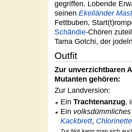
gegriffen. Lobende Er
seinen
Ekelländer Mas
Fettbuben, Start(t)rom
Schändie
-Chören zuteil
Tama Gotchi, der jode
Outfit
Zur unverzichtbaren 
Mutanten gehören:
Zur Landversion:
Ein
Trachtenanzug
,
Ein
volksdümmliches
Kackbrett
,
Chlorinett
Zur Not kann man sich auc