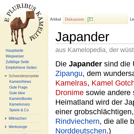
Artikel
Diskussion
L
F/b
Japander
aus Kamelopedia, der wüs
Hauptseite
Wegweiser
Wechseln zu:
Navigation
,
Suche
Die
Japander
sind die
Zufällige Seite
Empfohlene Seiten
Zipangu
, dem wunders
Schwesterprojekte
Kamelras
,
Kamel Gotch
KameloNews
Gute Frage
Dronime
sowie andere 
Gute Idee
KameloBooks
Heimatland wird der J
Kamelionary
einer grobschlächtigen
Spiele & Co.
Mitmachen
Rindviechern
, die alle
Werkzeuge
Norddeutschen
.)