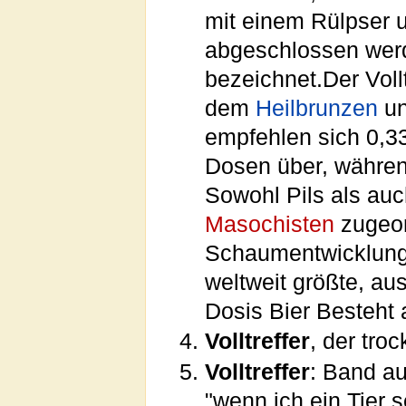
mit einem Rülpser 
abgeschlossen werde
bezeichnet.Der Vol
dem
Heilbrunzen
un
empfehlen sich 0,33
Dosen über, währen
Sowohl Pils als auc
Masochisten
zugeor
Schaumentwicklung, 
weltweit größte, au
Dosis Bier Besteht 
Volltreffer
, der tro
Volltreffer
: Band a
"wenn ich ein Tier 