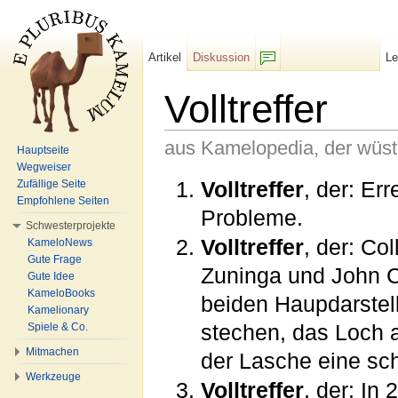
Artikel
Diskussion
L
F/b
Volltreffer
aus Kamelopedia, der wüs
Hauptseite
Wegweiser
Wechseln zu:
Navigation
,
Suche
Volltreffer
, der: Er
Zufällige Seite
Empfohlene Seiten
Probleme.
Schwesterprojekte
Volltreffer
, der: C
KameloNews
Gute Frage
Zuninga und John Cu
Gute Idee
KameloBooks
beiden Haupdarstell
Kamelionary
stechen, das Loch 
Spiele & Co.
Mitmachen
der Lasche eine sch
Werkzeuge
Volltreffer
, der: In