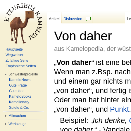
Artikel
Diskussion
L
F/b
Von daher
aus Kamelopedia, der wüs
Hauptseite
Wegweiser
Wechseln zu:
Navigation
,
Suche
„
Von daher
“ ist eine b
Zufällige Seite
Empfohlene Seiten
Wenn man z.Bsp. nac
Schwesterprojekte
und einem gar nichts me
KameloNews
Gute Frage
„von daher“, und fertig 
Gute Idee
KameloBooks
Oder man hat hinter ei
Kamelionary
„von daher“, und
Punkt
.
Spiele & Co.
Mitmachen
Beispiel: „
Ich denke,
Werkzeuge
von daher.
“ - Vandal