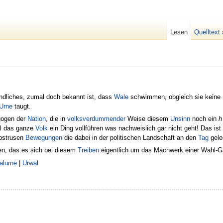
Lesen
Quelltext
ndliches, zumal doch bekannt ist, dass
Wale
schwimmen, obgleich sie keine
Urne
taugt.
gogen der
Nation
, die in
volksverdummender
Weise diesem
Unsinn
noch ein
h
ll das ganze
Volk
ein Ding vollführen was nachweislich gar nicht geht! Das ist
abstrusen
Bewegungen
die dabei in der politischen Landschaft an den
Tag
gele
den, das es sich bei diesem
Treiben
eigentlich um das Machwerk einer Wahl-Gan
alurne
|
Urwal