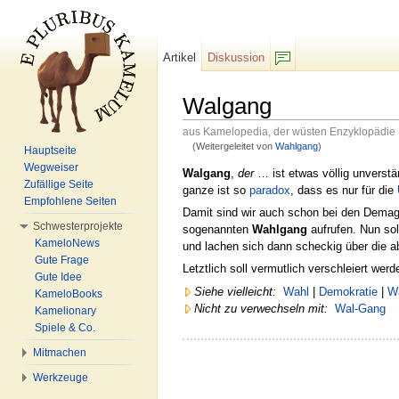
Artikel
Diskussion
F/b
Walgang
aus Kamelopedia, der wüsten Enzyklopädie
(Weitergeleitet von
Wahlgang
)
Hauptseite
Wechseln zu:
Navigation
,
Suche
Wegweiser
Walgang
,
der
… ist etwas völlig unverstä
Zufällige Seite
ganze ist so
paradox
, dass es nur für die
Empfohlene Seiten
Damit sind wir auch schon bei den Dema
Schwesterprojekte
sogenannten
Wahlgang
aufrufen. Nun so
KameloNews
und lachen sich dann scheckig über die 
Gute Frage
Letztlich soll vermutlich verschleiert wer
Gute Idee
Siehe vielleicht:
Wahl
|
Demokratie
|
W
KameloBooks
Nicht zu verwechseln mit:
Wal-Gang
Kamelionary
Spiele & Co.
Mitmachen
Werkzeuge