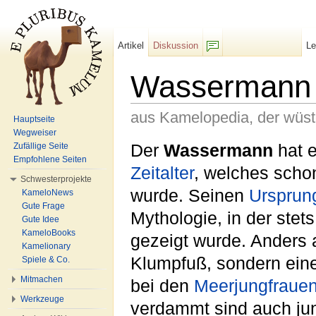
Artikel
Diskussion
L
F/b
Wassermann
aus Kamelopedia, der wüs
Hauptseite
Wegweiser
Wechseln zu:
Navigation
,
Suche
Der
Wassermann
hat e
Zufällige Seite
Empfohlene Seiten
Zeitalter
, welches scho
Schwesterprojekte
wurde. Seinen
Ursprun
KameloNews
Gute Frage
Mythologie, in der stet
Gute Idee
KameloBooks
gezeigt wurde. Anders 
Kamelionary
Klumpfuß, sondern eine
Spiele & Co.
Mitmachen
bei den
Meerjungfraue
Werkzeuge
verdammt sind auch jun