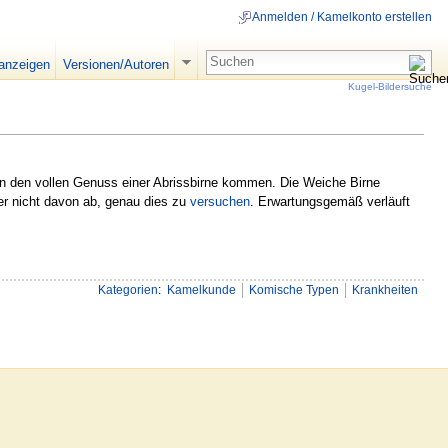
Anmelden / Kamelkonto erstellen
 anzeigen
Versionen/Autoren
Kugel-Bildersuche
n den vollen Genuss einer Abrissbirne kommen. Die Weiche Birne
er nicht davon ab, genau dies zu
versuchen
. Erwartungsgemäß verläuft
Kategorien
:
Kamelkunde
Komische Typen
Krankheiten