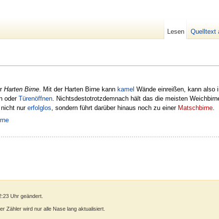
Lesen
Quelltext
r
Harten Birne
. Mit der Harten Birne kann
kamel
Wände einreißen, kann also i
n oder
Türenöffnen
. Nichtsdestotrotzdemnach hält das die meisten Weichbirn
nicht nur
erfolglos
, sondern führt darüber hinaus noch zu einer
Matschbirne
.
rne
2:23 Uhr geändert.
 Zähler wird nur alle Nase lang aktualisiert.