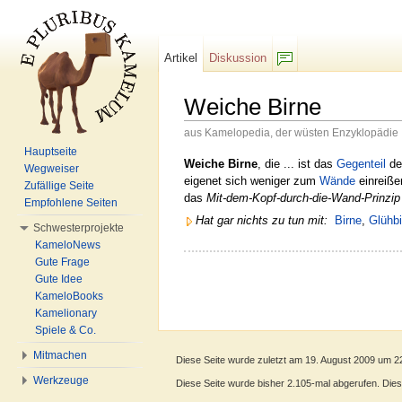
Artikel
Diskussion
F/b
Weiche Birne
aus Kamelopedia, der wüsten Enzyklopädie
Wechseln zu:
Navigation
,
Suche
Hauptseite
Weiche Birne
, die ... ist das
Gegenteil
de
Wegweiser
eigenet sich weniger zum
Wände
einreiße
Zufällige Seite
das
Mit-dem-Kopf-durch-die-Wand-Prinzip
Empfohlene Seiten
Hat gar nichts zu tun mit:
Birne
,
Glühbi
Schwesterprojekte
KameloNews
Gute Frage
Gute Idee
KameloBooks
Kamelionary
Spiele & Co.
Mitmachen
Diese Seite wurde zuletzt am 19. August 2009 um 2
Werkzeuge
Diese Seite wurde bisher 2.105-mal abgerufen. Dieser