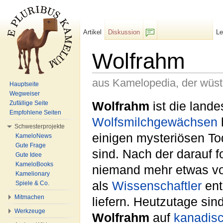
Artikel
Diskussion
L
F/b
Wolfrahm
aus Kamelopedia, der wüs
Hauptseite
Wegweiser
Wechseln zu:
Navigation
,
Suche
Wolfrahm
ist die land
Zufällige Seite
Empfohlene Seiten
Wolfsmilchgewächsen
h
Schwesterprojekte
einigen mysteriösen To
KameloNews
Gute Frage
sind. Nach der darauf 
Gute Idee
KameloBooks
niemand mehr etwas v
Kamelionary
als
Wissenschaftler
ent
Spiele & Co.
Mitmachen
liefern. Heutzutage sin
Werkzeuge
Wolfrahm
auf
kanadis