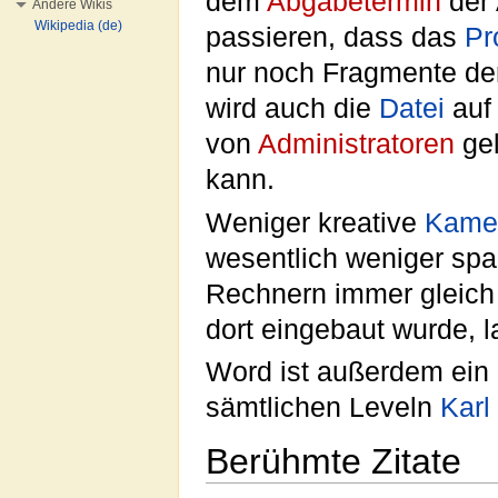
dem
Abgabetermin
der 
Andere Wikis
Wikipedia (de)
passieren, dass das
Pr
nur noch Fragmente der
wird auch die
Datei
auf
von
Administratoren
gel
kann.
Weniger kreative
Kame
wesentlich weniger spa
Rechnern immer gleich 
dort eingebaut wurde, 
Word ist außerdem ein 
sämtlichen Leveln
Karl
Berühmte Zitate