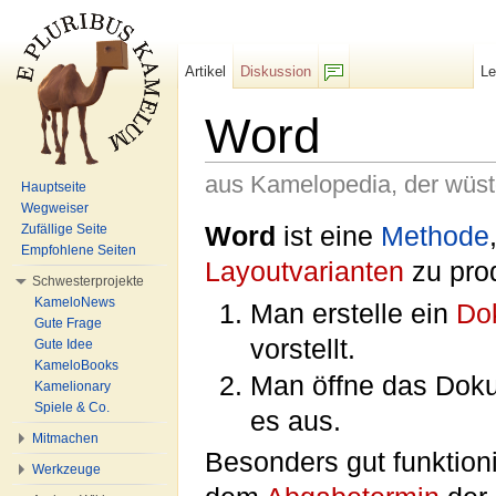
Artikel
Diskussion
L
F/b
Word
aus Kamelopedia, der wüs
Hauptseite
Wegweiser
Wechseln zu:
Navigation
,
Suche
Word
ist eine
Methode
Zufällige Seite
Empfohlene Seiten
Layoutvarianten
zu pro
Schwesterprojekte
KameloNews
Man erstelle ein
Do
Gute Frage
vorstellt.
Gute Idee
KameloBooks
Man öffne das Dok
Kamelionary
Spiele & Co.
es aus.
Mitmachen
Besonders gut funktion
Werkzeuge