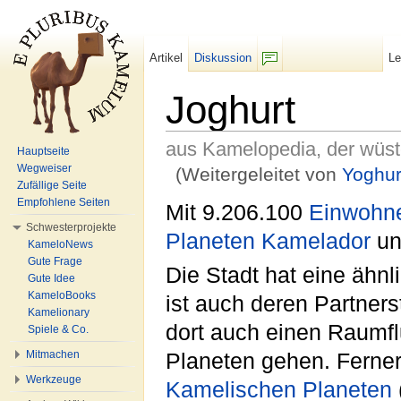
Artikel
Diskussion
L
F/b
Joghurt
aus Kamelopedia, der wüs
Hauptseite
Wegweiser
(Weitergeleitet von
Yoghur
Zufällige Seite
Wechseln zu:
Navigation
,
Suche
Empfohlene Seiten
Mit 9.206.100
Einwohn
Schwesterprojekte
Planeten
Kamelador
un
KameloNews
Gute Frage
Die Stadt hat eine ähnl
Gute Idee
KameloBooks
ist auch deren Partners
Kamelionary
dort auch einen Raumf
Spiele & Co.
Mitmachen
Planeten gehen. Ferner 
Werkzeuge
Kamelischen Planeten