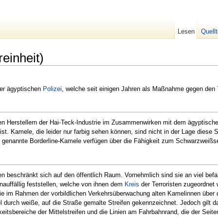
Lesen
Quell
einheit)
der ägyptischen
Polizei
, welche seit einigen Jahren als Maßnahme gegen den
en Herstellern der Hai-Teck-Industrie im Zusammenwirken mit dem ägyptisch
ist. Kamele, die leider nur farbig sehen können, sind nicht in der Lage diese
o genannte Borderline-Kamele verfügen über die Fähigkeit zum Schwarzweißse
en beschränkt sich auf den öffentlich Raum. Vornehmlich sind sie an viel be
auffällig feststellen, welche von ihnen dem
Kreis
der Terroristen zugeordnet
 die im Rahmen der vorbildlichen Verkehrsüberwachung alten Kamelinnen über 
l durch weiße, auf die Straße gemalte Streifen gekennzeichnet. Jedoch gilt da
itsbereiche der Mittelstreifen und die Linien am Fahrbahnrand, die der Seiten