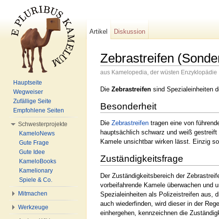
Artikel
Diskussion
Zebrastreifen (Sonder
aus Kamelopedia, der wüsten Enzyklopädie
Wechseln zu:
Navigation
,
Suche
Hauptseite
Die
Zebrastreifen
sind Spezialeinheiten 
Wegweiser
Zufällige Seite
Besonderheit
Empfohlene Seiten
Die
Zebrastreifen
tragen eine von führend
Schwesterprojekte
hauptsächlich schwarz und weiß gestreift 
KameloNews
Kamele unsichtbar wirken lässt. Einzig s
Gute Frage
Gute Idee
Zuständigkeitsfrage
KameloBooks
Kamelionary
Der Zuständigkeitsbereich der Zebrastreif
Spiele & Co.
vorbeifahrende Kamele überwachen und un
Mitmachen
Spezialeinheiten als Polizeistreifen aus,
auch wiederfinden, wird dieser in der Rege
Werkzeuge
einhergehen, kennzeichnen die Zuständigke