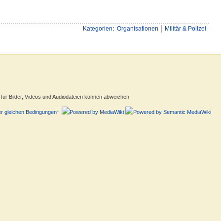
Kategorien
:
Organisationen
Militär & Polizei
ür Bilder, Videos und Audiodateien können abweichen.