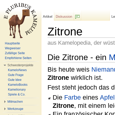
Artikel
Diskussion
L
F/b
Zitrone
aus Kamelopedia, der wüs
Hauptseite
Wegweiser
Wechseln zu:
Navigation
,
Suche
Zufällige Seite
Die Zitrone - ein
M
Empfohlene Seiten
Schwesterprojekte
Bis heute weis
Nieman
KameloNews
Gute Frage
Zitrone
wirklich ist.
Gute Idee
KameloBooks
Fest steht jedoch das 
Kamelionary
Spiele & Co.
Die
Farbe
eines
Apfe
Mitmachen
Zitrone
, mit einem le
Werkzeuge
Ein französischer Kon