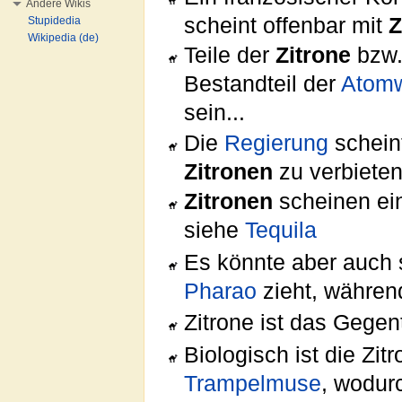
Andere Wikis
scheint offenbar mit
Z
Stupidedia
Wikipedia (de)
Teile der
Zitrone
bzw.
Bestandteil der
Atomw
sein...
Die
Regierung
schein
Zitronen
zu verbieten
Zitronen
scheinen ein
siehe
Tequila
Es könnte aber auch 
Pharao
zieht, während
Zitrone ist das Gegen
Biologisch ist die Zit
Trampelmuse
, wodur