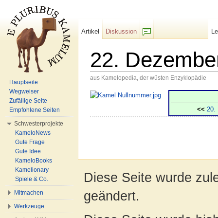
Artikel
Diskussion
L
F/b
22. Dezembe
aus Kamelopedia, der wüsten Enzyklopädie
Hauptseite
Wechseln zu:
Navigation
,
Suche
Wegweiser
Zufällige Seite
<<
20.
Empfohlene Seiten
Schwesterprojekte
KameloNews
Gute Frage
Gute Idee
KameloBooks
Kamelionary
Diese Seite wurde zul
Spiele & Co.
geändert.
Mitmachen
Werkzeuge