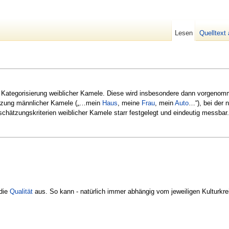
Lesen
Quelltext
e Kategorisierung weiblicher Kamele. Diese wird insbesondere dann vorgenom
ätzung männlicher Kamele („…mein
Haus
, meine
Frau
, mein
Auto
…“), bei der 
nschätzungskriterien weiblicher Kamele starr festgelegt und eindeutig messbar.
 die
Qualität
aus. So kann - natürlich immer abhängig vom jeweiligen Kulturkrei