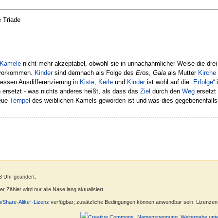
e Triade
Kamele
nicht mehr akzeptabel, obwohl sie in unnachahmlicher Weise die drei
 vorkommen.
Kinder
sind demnach als Folge des
Eros
,
Gaia
als Mutter
Kirche
dessen Ausdifferenzierung in
Kiste
,
Kerle
und
Kinder
ist wohl auf die „
Erfolge
“
) ersetzt - was nichts anderes heißt, als dass das
Ziel
durch den
Weg
ersetzt
neue
Tempel
des weiblichen Kamels geworden ist und was dies gegebenenfalls b
3 Uhr geändert.
 Zähler wird nur alle Nase lang aktualisiert.
n/Share-Alike“-Lizenz
verfügbar; zusätzliche Bedingungen können anwendbar sein. Lizenzen f