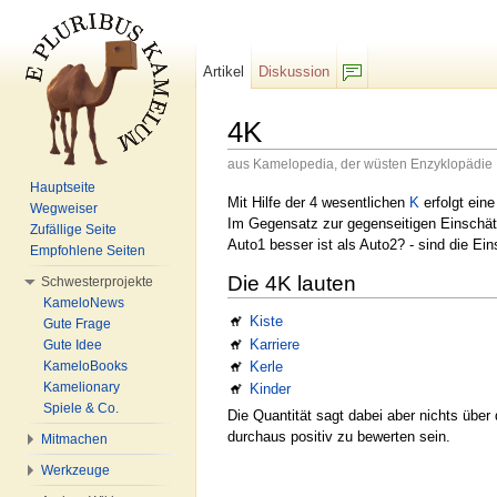
Artikel
Diskussion
F/b
4K
aus Kamelopedia, der wüsten Enzyklopädie
Wechseln zu:
Navigation
,
Suche
Hauptseite
Mit Hilfe der 4 wesentlichen
K
erfolgt ein
Wegweiser
Im Gegensatz zur gegenseitigen Einsch
Zufällige Seite
Auto1 besser ist als Auto2? - sind die Ei
Empfohlene Seiten
Die 4K lauten
Schwesterprojekte
KameloNews
Kiste
Gute Frage
Karriere
Gute Idee
Kerle
KameloBooks
Kamelionary
Kinder
Spiele & Co.
Die Quantität sagt dabei aber nichts über
durchaus positiv zu bewerten sein.
Mitmachen
Werkzeuge