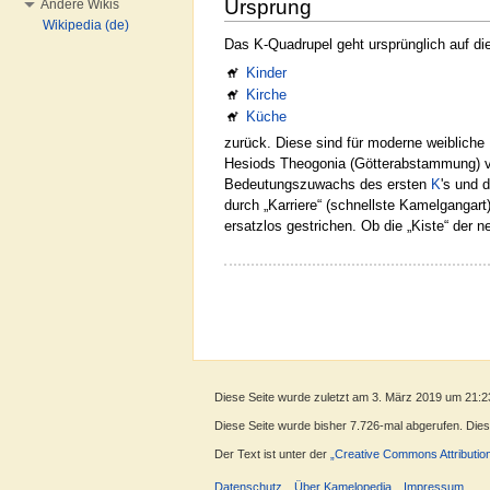
Ursprung
Andere Wikis
Wikipedia (de)
Das K-Quadrupel geht ursprünglich auf di
Kinder
Kirche
Küche
zurück. Diese sind für moderne weibliche
Hesiods Theogonia (Götterabstammung)
Bedeutungszuwachs des ersten
K
's und 
durch „Karriere“ (schnellste Kamelgangart
ersatzlos gestrichen. Ob die „Kiste“ der 
Diese Seite wurde zuletzt am 3. März 2019 um 21:2
Diese Seite wurde bisher 7.726-mal abgerufen. Dieser
Der Text ist unter der
„Creative Commons Attributio
Datenschutz
Über Kamelopedia
Impressum