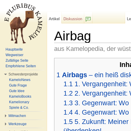
Artikel
Diskussion
L
F/b
Airbag
aus Kamelopedia, der wüs
Hauptseite
Wegweiser
Wechseln zu:
Navigation
,
Suche
Zufällige Seite
Inh
Empfohlene Seiten
1
Airbags
– ein heiß dis
Schwesterprojekte
KameloNews
1.1
1. Vergangenheit:
Gute Frage
Gute Idee
1.2
2. Vergangenheit: 
KameloBooks
1.3
3. Gegenwart: Wo 
Kamelionary
Spiele & Co.
1.4
4. Gegenwart: Wo 
Mitmachen
1.5
5. Zukunft: Meine
Werkzeuge
überdenken!