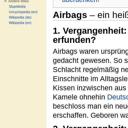
Andere Wikis
Stupidedia
Airbags
– ein hei
Uncyclopedia (en)
Wikipedia (de)
Wikipedia (en)
1. Vergangenheit
erfunden?
Airbags waren ursprün
gedacht gewesen. So so
Schlacht regelmäßig ne
Einschnitte im Alltagsl
Kissen inzwischen aus
Kamele ohnehin
Deuts
beschloss man ein neue
erschaffen. Geboren wa