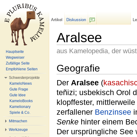
Artikel
Diskussion
L
F/b
Aralsee
aus Kamelopedia, der wüs
Hauptseite
Wegweiser
Wechseln zu:
Navigation
,
Suche
Zufällige Seite
Geografie
Empfohlene Seiten
Schwesterprojekte
Der
Aralsee
(
kasachis
KameloNews
Gute Frage
teñizi; usbekisch Orol 
Gute Idee
klopffester, mittlerwei
KameloBooks
Kamelionary
zerfallener
Benzinsee
i
Spiele & Co.
Senke
hinter einem Be
Mitmachen
Der ursprüngliche See 
Werkzeuge