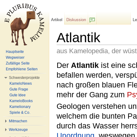
Artikel
Diskussion
L
F/b
Atlantik
aus Kamelopedia, der wüs
Hauptseite
Wegweiser
Wechseln zu:
Navigation
,
Suche
Der
Atlantik
ist eine s
Zufällige Seite
Empfohlene Seiten
befallen werden, versp
Schwesterprojekte
nach großen blauen Fle
KameloNews
Gute Frage
mehr der Gang zum
Ps
Gute Idee
KameloBooks
Geologen verstehen unt
Kamelionary
Spiele & Co.
welchem die bunten Pap
Mitmachen
durch das Wasser herr
Werkzeuge
Unordnung
, weswegen 