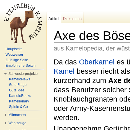
Artikel
Diskussion
Axe des Bös
aus Kamelopedia, der wüs
Hauptseite
Wegweiser
Wechseln zu:
Navigation
,
Suche
Da das
Oberkamel
es ü
Zufällige Seite
Empfohlene Seiten
Kamel
besser riecht als
Schwesterprojekte
kurzerhand zum
Axe d
KameloNews
Gute Frage
dass Benutzer solcher 
Gute Idee
KameloBooks
Knoblauchgranaten ode
Kamelionary
oder Army-Kasernenstu
Spiele & Co.
Mitmachen
werden.
Werkzeuge
Unangenehme Gerüche 