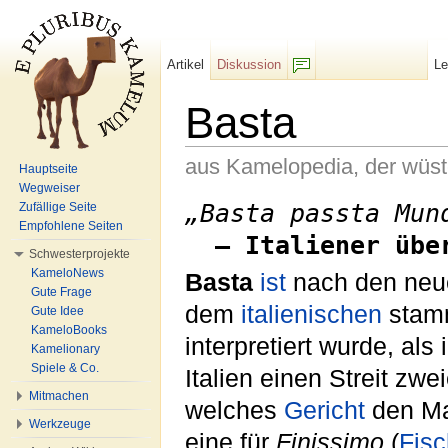
Artikel
Diskussion
L
F/b
Basta
aus Kamelopedia, der wüs
Hauptseite
Wegweiser
Wechseln zu:
Navigation
,
Suche
„Basta passta Mun
Zufällige Seite
Empfohlene Seiten
– Italiener übe
Schwesterprojekte
KameloNews
Basta
ist
nach den neu
Gute Frage
dem
italienischen
stamm
Gute Idee
KameloBooks
interpretiert wurde, al
Kamelionary
Spiele & Co.
Italien einen Streit zw
Mitmachen
welches
Gericht
den Ma
Werkzeuge
eine für
Finissimo
(
Fisc