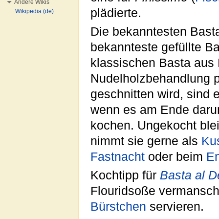
Andere Wikis
plädierte.
Wikipedia (de)
Die bekanntesten Bast
bekannteste gefüllte B
klassischen Basta aus 
Nudelholzbehandlung 
geschnitten wird, sind
wenn es am Ende darum
kochen. Ungekocht ble
nimmt sie gerne als
Ku
Fastnacht
oder beim
E
Kochtipp für
Basta al D
Flouridsoße vermansche
Bürstchen
servieren.