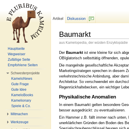
Artikel
Diskussion
F/b
Baumarkt
aus Kamelopedia, der wüsten Enzyklopädie
Wechseln zu:
Navigation
,
Suche
Hauptseite
Der
Baumarkt
ist eine kleine für sich a
Wegweiser
OBIglatorisch selbsttätig öffnenden, opule
Zufällige Seite
Die mangelnde gesellschaftliche Akzepta
Empfohlene Seiten
Marketingstrategen sprechen in diesem Z
Schwesterprojekte
verkehrstechnische Anbindung, aber damit
KameloNews
Architektur. So verschwendet ein durchsc
Gute Frage
Regenrückhaltebecken, ein wichtiger Leb
Gute Idee
KameloBooks
Physikalische Anomalien
Kamelionary
In einem Baumarkt gelten besondere Geset
Spiele & Co.
besser ausgedrückt: zu eventualisieren.
Mitmachen
Ein Hammer z.B. fällt immer nach unten, 
Werkzeuge
unerklärlichen Gründen den Boden des Behä
Spezialschraubenschlüssel beugen sich e