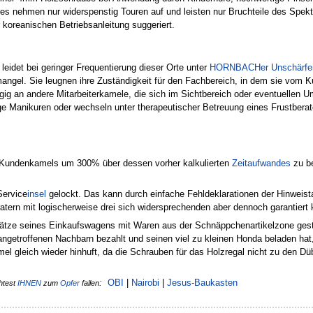
es nehmen nur widerspenstig Touren auf und leisten nur Bruchteile des Spe
 koreanischen Betriebsanleitung suggeriert.
leidet bei geringer Frequentierung dieser Orte unter
HORNBACHer Unschärfer
ngel. Sie leugnen ihre Zuständigkeit für den Fachbereich, in dem sie vom
ügig an andere Mitarbeiterkamele, die sich im Sichtbereich oder eventuellen 
e Manikuren oder wechseln unter therapeutischer Betreuung eines Frustberate
 Kundenkamels um 300% über dessen vorher kalkulierten
Zeitaufwandes
zu b
Service
insel
gelockt. Das kann durch einfache Fehldeklarationen der Hinweist
ratern mit logischerweise drei sich widersprechenden aber dennoch garantie
lätze seines Einkaufswagens mit Waren aus der Schnäppchenartikelzone gest
 angetroffenen Nachbarn bezahlt und seinen viel zu kleinen Honda beladen h
l gleich wieder hinhuft, da die Schrauben für das Holzregal nicht zu den Dü
:
OBI
|
Nairobi
|
Jesus-Baukasten
htest
IHNEN
zum
Opfer
fallen