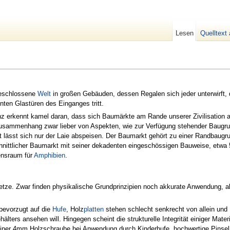
Lesen
Quelltext
bgeschlossene
Welt
in großen Gebäuden, dessen Regalen sich jeder unterwirft, 
nten Glastüren des Einganges tritt.
nz erkennt kamel daran, dass sich Baumärkte am Rande unserer Zivilisation 
usammenhang zwar lieber von Aspekten, wie zur Verfügung stehender Baugru
 lässt sich nur der Laie abspeisen. Der Baumarkt gehört zu einer Randbaugr
hnittlicher Baumarkt mit seiner dekadenten eingeschössigen Bauweise, etwa 5
ensraum für
Amphibien
.
ze. Zwar finden physikalische Grundprinzipien noch akkurate Anwendung, aber
bevorzugt auf die
Hufe
, Holz
platten
stehen schlecht senkrecht von allein un
lters ansehen will. Hingegen scheint die strukturelle Integrität einiger Mate
iner 4mm Holzschraube bei Anwendung durch Kinderhufe, hochwertige Pinsel