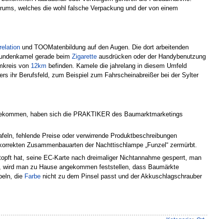
ktrums, welches die wohl falsche Verpackung und der von einem
elation
und TOOMatenbildung auf den Augen. Die dort arbeitenden
 Kundenkamel gerade beim
Zigarette
ausdrücken oder der Handybenutzung
Umkreis von
12km
befinden. Kamele die jahrelang in diesem Umfeld
rs ihr Berufsfeld, zum Beispiel zum Fahrscheinabreißer bei der Sylter
ekommen, haben sich die PRAKTIKER des Baumarktmarketings
afeln, fehlende Preise oder verwirrende Produktbeschreibungen
rt korrekten Zusammenbauarten der Nachttischlampe „Funzel“ zermürbt.
opft hat, seine EC-Karte nach dreimaliger Nichtannahme gesperrt, man
at, wird man zu Hause angekommen feststellen, dass Baumärkte
beln, die
Farbe
nicht zu dem Pinsel passt und der Akkuschlagschrauber