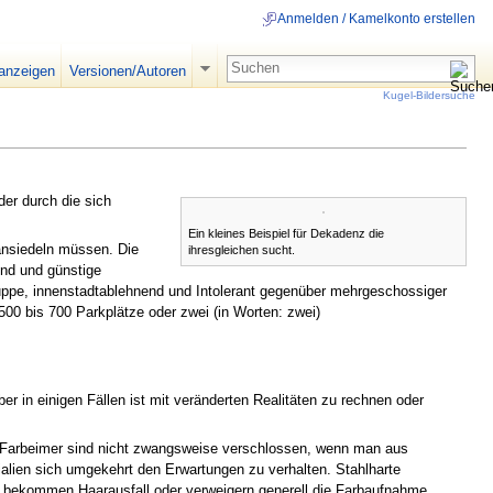
Anmelden / Kamelkonto erstellen
 anzeigen
Versionen/Autoren
Kugel-Bildersuche
der durch die sich
Ein kleines Beispiel für Dekadenz die
ansiedeln müssen. Die
ihresgleichen sucht.
nd und günstige
uppe, innenstadtablehnend und Intolerant gegenüber mehrgeschossiger
00 bis 700 Parkplätze oder zwei (in Worten: zwei)
 in einigen Fällen ist mit veränderten Realitäten zu rechnen oder
d Farbeimer sind nicht zwangsweise verschlossen, wenn man aus
rialien sich umgekehrt den Erwartungen zu verhalten. Stahlharte
 bekommen Haarausfall oder verweigern generell die Farbaufnahme.