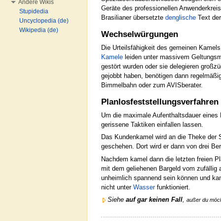
Andere Wikis
Geräte des professionellen Anwenderkreis
Stupidedia
Brasilianer übersetzte
denglische
Text der
Uncyclopedia (de)
Wikipedia (de)
Wechselwürgungen
Die Urteilsfähigkeit des gemeinen Kamels 
Kamele
leiden unter massivem Geltungsma
gestört wurden oder sie delegieren großz
gejobbt haben, benötigen dann regelmäßig
Bimmelbahn oder zum AVISberater.
Planlosfeststellungsverfahren
Um die maximale Aufenthaltsdauer eines
gerissene Taktiken einfallen lassen.
Das Kundenkamel wird an die Theke der 
geschehen. Dort wird er dann von drei Be
Nachdem kamel dann die letzten freien P
mit dem geliehenen Bargeld vom zufällig
unheimlich spannend sein können und kame
nicht unter
Wasser
funktioniert.
Siehe
auf gar keinen Fall
,
außer du möc