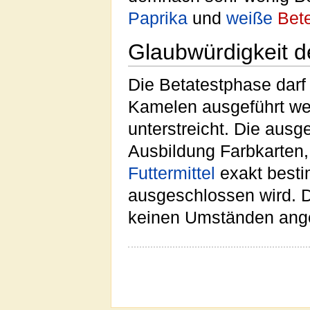
Paprika
und
weiße
Bet
Glaubwürdigkeit d
Die Betatestphase darf n
Kamelen ausgeführt wer
unterstreicht. Die aus
Ausbildung Farbkarten,
Futter
mittel
exakt besti
ausgeschlossen wird. Di
keinen Umständen ange