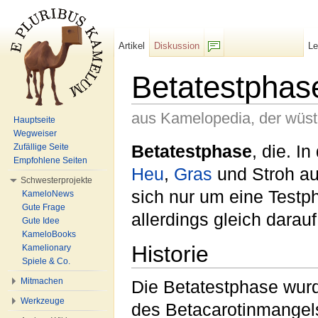
Artikel
Diskussion
L
F/b
Betatestphas
aus Kamelopedia, der wüs
Hauptseite
Wegweiser
Wechseln zu:
Navigation
,
Suche
Betatestphase
, die. I
Zufällige Seite
Empfohlene Seiten
Heu
,
Gras
und Stroh au
Schwesterprojekte
sich nur um eine Testp
KameloNews
Gute Frage
allerdings gleich darauf
Gute Idee
KameloBooks
Historie
Kamelionary
Spiele & Co.
Mitmachen
Die Betatestphase wur
Werkzeuge
des Betacarotinmangels