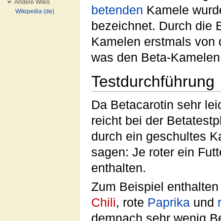
Andere Wikis
betenden
Kamele wurden
Wikipedia (de)
bezeichnet. Durch die
Kamelen erstmals von 
was den Beta-Kamelen
Testdurchführung
Da Betacarotin sehr lei
reicht bei der Betatestp
durch ein geschultes K
sagen: Je roter ein Futt
enthalten.
Zum Beispiel enthalten 
Chili
, rote
Paprika
und
demnach sehr wenig Bet