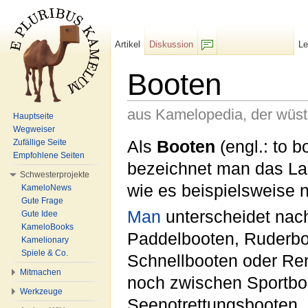
Artikel
Diskussion
L
F/b
Booten
aus Kamelopedia, der wüs
Hauptseite
Wegweiser
Wechseln zu:
Navigation
,
Suche
Als
Booten
(engl.: to 
Zufällige Seite
Empfohlene Seiten
bezeichnet man das La
Schwesterprojekte
wie es beispielsweise n
KameloNews
Gute Frage
Man
unterscheidet nac
Gute Idee
KameloBooks
Paddelbooten, Ruderbo
Kamelionary
Spiele & Co.
Schnellbooten oder Renn
Mitmachen
noch zwischen Sportbo
Werkzeuge
Seenotrettungsbooten,