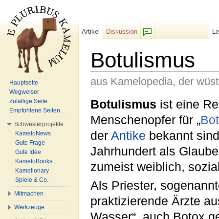
Artikel
Diskussion
L
F/b
Botulismus
aus Kamelopedia, der wüs
Hauptseite
Wegweiser
Wechseln zu:
Navigation
,
Suche
Botulismus
ist eine Re
Zufällige Seite
Empfohlene Seiten
Menschenopfer für „
Bot
Schwesterprojekte
der
Antike
bekannt sind
KameloNews
Gute Frage
Jahrhundert als Glaube
Gute Idee
KameloBooks
zumeist weiblich, sozia
Kamelionary
Spiele & Co.
Als Priester, sogenannt
Mitmachen
praktizierende Ärzte a
Werkzeuge
Wasser“, auch Botox ge