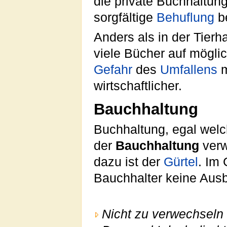
die private Buchhaltung
sorgfältige
Behuflung
b
Anders als in der Tierh
viele Bücher auf mögli
Gefahr
des
Umfallens
m
wirtschaftlicher.
Bauchhaltung
Buchhaltung, egal welch
der
Bauchhaltung
verw
dazu ist der
Gürtel
. Im
Bauchhalter keine Aus
Nicht zu verwechseln 