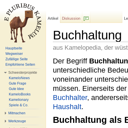
Artikel
Diskussion
L
F/b
Buchhaltung
aus Kamelopedia, der wüs
Hauptseite
Wegweiser
Wechseln zu:
Navigation
,
Suche
Der Begriff
Buchhaltu
Zufällige Seite
Empfohlene Seiten
unterschiedliche Bedeu
Schwesterprojekte
voneinander unterschi
KameloNews
Gute Frage
müssen. Einerseits der
Gute Idee
KameloBooks
Buchhalter
, anderersei
Kamelionary
Haushalt
.
Spiele & Co.
Mitmachen
Buchhaltung als B
Werkzeuge