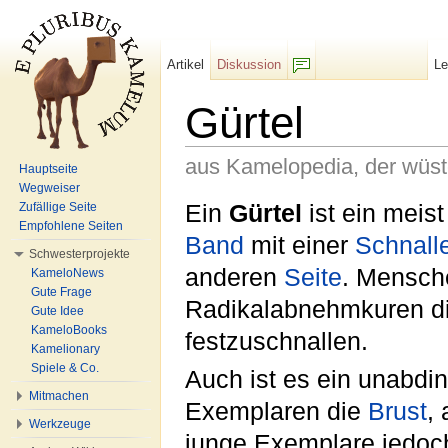
Artikel
Diskussion
L
F/b
Gürtel
aus Kamelopedia, der wüs
Hauptseite
Wegweiser
Wechseln zu:
Navigation
,
Suche
Ein
Gürtel
ist ein meis
Zufällige Seite
Empfohlene Seiten
Band
mit einer
Schnall
Schwesterprojekte
anderen
Seite
. Mensch
KameloNews
Gute Frage
Radikalabnehmkuren di
Gute Idee
KameloBooks
festzuschnallen.
Kamelionary
Spiele & Co.
Auch ist es ein unabdi
Mitmachen
Exemplaren die
Brust
,
Werkzeuge
junge Exemplare jedoch 