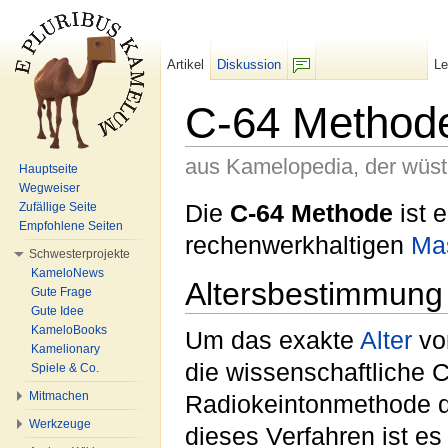
Artikel
Diskussion
L
F/b
C-64 Method
aus Kamelopedia, der wüs
Hauptseite
Wegweiser
Wechseln zu:
Navigation
,
Suche
Die
C-64 Methode
ist 
Zufällige Seite
Empfohlene Seiten
rechenwerkhaltigen
Ma
Schwesterprojekte
KameloNews
Altersbestimmung
Gute Frage
Gute Idee
KameloBooks
Um das exakte
Alter
vo
Kamelionary
die wissenschaftliche 
Spiele & Co.
Mitmachen
Radiokeintonmethode d
Werkzeuge
dieses Verfahren ist es