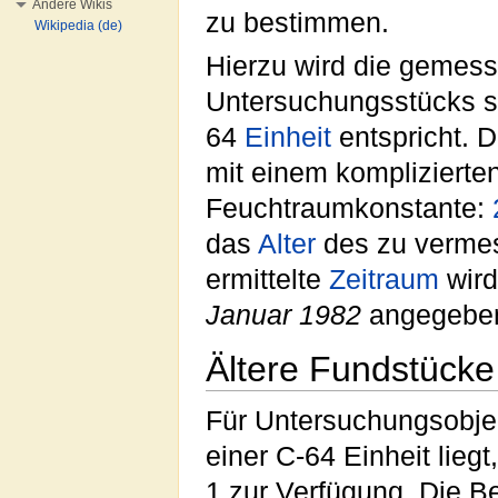
Andere Wikis
zu bestimmen.
Wikipedia (de)
Hierzu wird die gemes
Untersuchungsstücks so 
64
Einheit
entspricht. D
mit einem komplizierte
Feuchtraumkonstante:
das
Alter
des zu verme
ermittelte
Zeitraum
wird
Januar 1982
angegebe
Ältere Fundstück
Für Untersuchungsobjek
einer C-64 Einheit lieg
1 zur Verfügung. Die Be