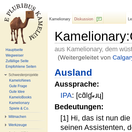
Kamelionary
Diskussion
L
F/b
Kamelionary:
aus Kamelionary, dem wüs
Hauptseite
Wegweiser
(Weitergeleitet von
Calgar
Zufällige Seite
Wechseln zu:
Navigation
,
Suche
Empfohlene Seiten
Ausland
Schwesterprojekte
KameloNews
Aussprache:
Gute Frage
Gute Idee
IPA
: [cɑ̃lɠ
ɹɥ]
KameloBooks
Kamelionary
Bedeutungen:
Spiele & Co.
[1] Hi, das ist nun d
Mitmachen
Werkzeuge
seinen Assistenten, 