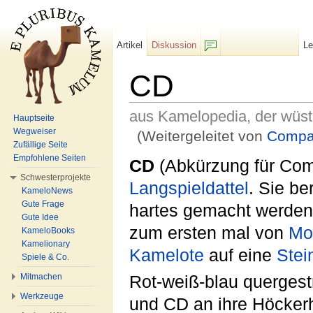
Artikel
Diskussion
L
F/b
CD
aus Kamelopedia, der wüs
Hauptseite
Wegweiser
(Weitergeleitet von
Compac
Zufällige Seite
Wechseln zu:
Navigation
,
Suche
Empfohlene Seiten
CD
(Abkürzung für Comp
Schwesterprojekte
Langspieldattel
. Sie be
KameloNews
Gute Frage
hartes gemacht werden
Gute Idee
zum ersten mal von
Mo
KameloBooks
Kamelionary
Kamelote
auf eine
Stei
Spiele & Co.
Mitmachen
Rot-weiß-blau quergest
Werkzeuge
und CD an ihre Höcker