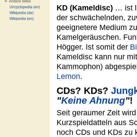
Andere Wikis
KD (Kameldisc)
… ist 
Uncyclopedia (en)
Wikipedia (de)
der schwächelnden, zu
Wikipedia (en)
geeignetere Medium zu
Kamelgeräuschen. Funkt
Högger. Ist somit der
B
Kameldisc kann nur mit
Kammophon) abgespiel
Lemon
.
CDs? KDs?
Jung
"
Keine Ahnung
"
!
Seit geraumer Zeit wi
Kurzspieldatteln aus S
noch CDs und KDs zu k