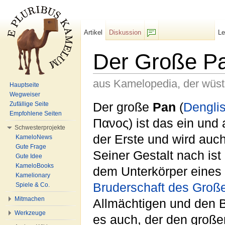
Artikel
Diskussion
L
F/b
Der Große P
aus Kamelopedia, der wüs
Hauptseite
Wegweiser
Wechseln zu:
Navigation
,
Suche
Der große
Pan
(
Dengli
Zufällige Seite
Empfohlene Seiten
Πανος) ist das ein und 
Schwesterprojekte
der Erste und wird auch
KameloNews
Gute Frage
Seiner Gestalt nach is
Gute Idee
KameloBooks
dem Unterkörper eines
Kamelionary
Bruderschaft des Groß
Spiele & Co.
Mitmachen
Allmächtigen und den 
Werkzeuge
es auch, der den große