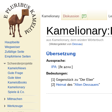
Kamelionary
Diskussion
L
F/b
Kamelionary
aus Kamelionary, dem wüsten Wörterbuch
Hauptseite
(Weitergeleitet von
Dessau
)
Wechseln zu:
Navigation
,
Suche
Wegweiser
Zufällige Seite
Übersetzung
Empfohlene Seiten
Aussprache:
Schwesterprojekte
IPA
: [ðɛːʑzʌuː]
KameloNews
Gute Frage
Bedeutungen:
Gute Idee
[1] Gegenstück zu "Der Eber"
KameloBooks
[2]
Heimat
des "
Alten Dessauers
"
Kamelionary
Spiele & Co.
Mitmachen
Werkzeuge